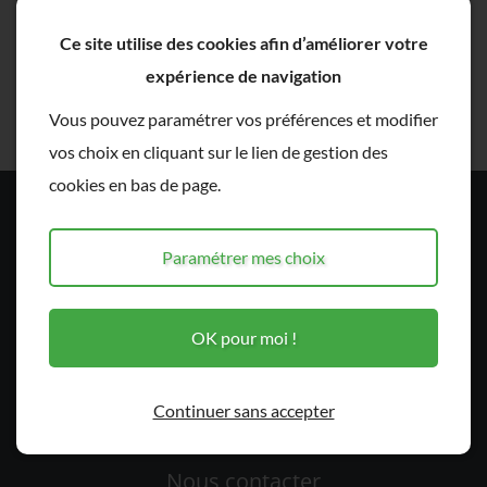
cookies.
Ce site utilise des cookies afin d’améliorer votre
S’identifier
expérience de navigation
Vous pouvez paramétrer vos préférences et modifier
J’ai oublié mon mot de passe
vos choix en cliquant sur le lien de gestion des
cookies en bas de page.
Prestations
Paramétrer mes choix
Accueil
Plombier / Chauffagiste
Pompe à chaleur / Ballon Thermodynamique
OK pour moi !
Actualités
Avis clients
Continuer sans accepter
Contact
Nous contacter