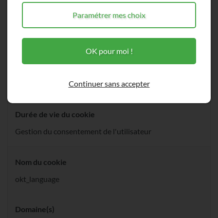
Paramétrer mes choix
Domaine(s)
dhecoenergie.fr
OK pour moi !
Finalité du cookie
Continuer sans accepter
1 an
Durée de vie du cookie
Gestion du consentement de l'utilisateur
Nom du cookie
okt_language
Domaine(s)