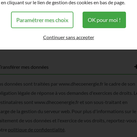
en cliquant sur le lien de gestion des cookies en bas de page.
mail
Paramétrer mes choix
OK pour moi !
otre demande
Continuer sans accepter
uillez choisir la nature de votre demande
Transférer mes données
s données sont traitées par www.dhecoenergie.fr le cadre de son
ligation légale de réponse à vos demandes d'exercices de droits. L
stinataires sont www.dhecoenergie.fr et son sous-traitant en
arge de la gestion du serveur web. Pour plus d'informations sur le
aitement de vos données et l'exercice de vos droits, reportez-vous
otre
politique de confidentialité
.